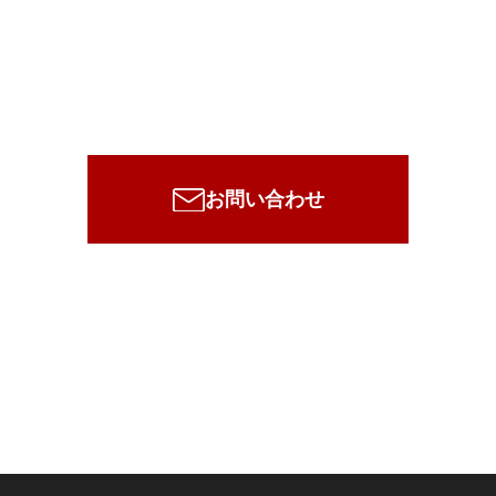
メールでのお問い合わせ
まずはご相談から！お気軽にお問い合わせください！
お問い合わせ
お電話でのお問い合わせ
わたくしたちのスタッフが
まごころをもってご対応いたします！
03-6709-1096
(対応時間：月〜金 10:00〜19:00)