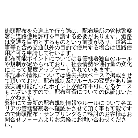
街頭配布を公道上で行う際は、配布場所の管轄警察
署に道路使用許可を申請する必要があります。道路
は交通を目的とするものという前提があり、道路工
事等も含め交通以外の目的で使用する場合は道路使
用許可を申請して行います。
配布可能ポイントについては各管轄署独自のルール
や規制が定められており、社会情勢や通行量の変化
によって都度アップデートされていきます。
本記事の情報については過去実績ベースで掲載させ
て頂いており、配布規制及びルールの変更があり過
去実施可能だったポイントが配布不可になるケース
もございますので、配布可否についての保証はいた
しかねます。
弊社にて最新の配布規制情報やルールについて各エ
リアの管轄警察署へ確認をさせて頂く事も可能です
ので街頭配布・サンプリングをご検討のお客様はお
問合せフォームよりお気軽にお問い合わせくださ
い。