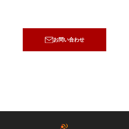
メールでのお問い合わせ
まずはご相談から！お気軽にお問い合わせください！
お問い合わせ
お電話でのお問い合わせ
わたくしたちのスタッフが
まごころをもってご対応いたします！
03-6709-1096
(対応時間：月〜金 10:00〜19:00)